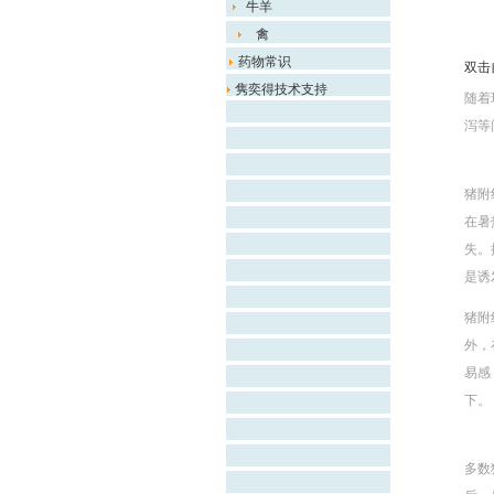
牛羊
禽
药物常识
双击
隽奕得技术支持
随着
泻等
猪附
在暑
失。
是诱
猪附
外，
易感
下。
多数