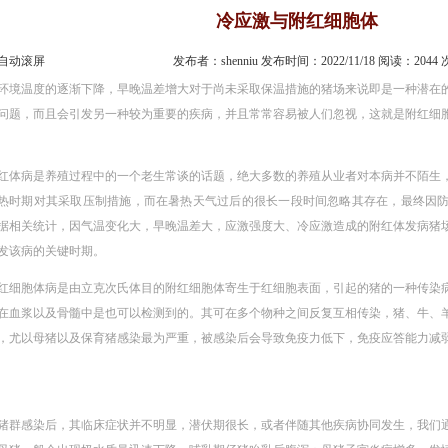
冷应激与附红细胞体
自动滚屏
发布者：shenniu 发布时间：2022/11/18 阅读：204
环境温度的逐渐下降，早晚温差增大对于尚未采取保温措施的猪场来说即是一种潜在
问题，而且会引发另一种较为重要的疾病，并且常常容易被人们忽视，这就是附红细
红体病是养殖过程中的一个老生常谈的话题，绝大多数的养殖从业者对本病并不陌生
热时期对其采取压制措施，而在暑热天气过后的很长一段时间忽略其存在，最终因
据相关统计，因气温变化大，早晚温差大，应激强度大、冷应激造成的附红体发病猪
发该病的关键时期。
红细胞体病是由立克次氏体目的附红细胞体寄生于红细胞表面，引起的猪的一种传染
在血浆以及骨髓中是也可以检测到的。其可在多个物种之间反复互相传染，猪、牛、
，尤以母猪以及保育猪感染最为严重，被感染后会导致免疫力低下，免疫应答能力减
猪群感染后，其临床症状并不明显，潜伏期很长，或者伴随其他疾病协同发生，我们