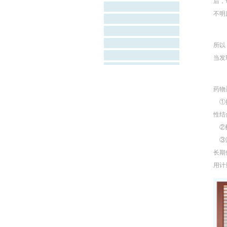
后，
不明
所以
当发
药物
①抗
性结
②配
③注
长期
用计