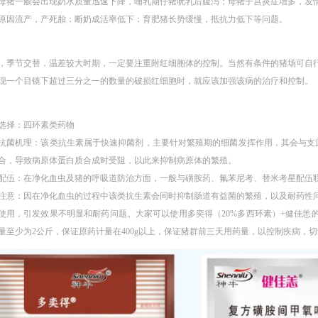
母猪一般会出现奶水质量迅速下降，哺乳期仔猪吮乳后腹泻；母猪子宫炎症增多，发
原因流产，产死胎；断奶成活率低下；育肥猪长势缓慢，抵抗力低下等问题。
，季节交替，温差较大时期，一定要注重附红细胞体的控制。当然有条件的猪场可自
现一个目镜下超过三分之一的数量的破损红细胞时，就应该加强该病的治疗和控制。
选择：四环素类药物
菌机理：该类抗生素属于快速抑菌剂，主要针对繁殖期的细菌发挥作用，其会与支原
合，导致病原体蛋白质合成时受阻，以此来抑制病原体的繁殖。
伍：在净化血虫及猪的呼吸道防治方面，一般与磺胺药、氟苯尼考、替米考星配伍
意：因在净化血虫的过程中该类抗生素会同时抑制肠道有益菌的繁殖，以及耐药性
使用，引发效果不明显和耐药问题。大家可以使用多奕得（20%多西环素）+健佳恙
量至少为2公斤，保证原药计量在400g以上，保证猪群前三天用药量，以控制疾病，