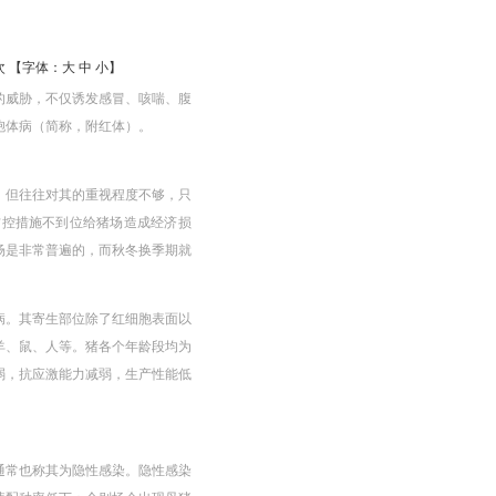
4 次 【字体：
大
中
小
】
的威胁，不仅诱发感冒、咳喘、腹
胞体病（简称，附红体）。
，但往往对其的重视程度不够，只
防控措施不到位给猪场造成经济损
场是非常普遍的，而秋冬换季期就
病。其寄生部位除了红细胞表面以
羊、鼠、人等。猪各个年龄段均为
弱，抗应激能力减弱，生产性能低
通常也称其为隐性感染。隐性感染