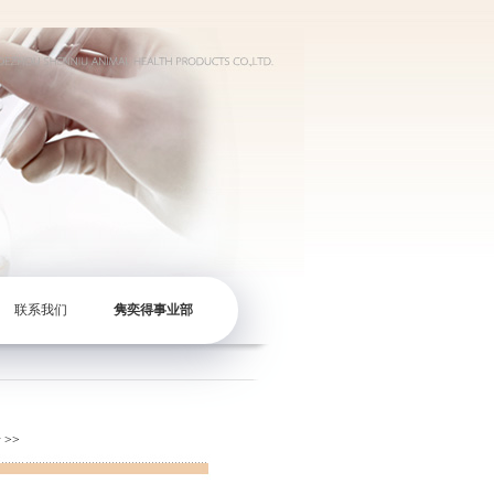
联系我们
隽奕得事业部
猪
>>